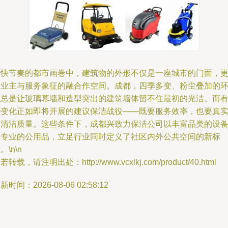
在快节奏的都市画卷中，建筑物的外形不仅是一座城市的门面，
是业主与服务象征的融合作空间。成都，四季多变、粉尘叠加的
境总是让玻璃幕墙和造型突出的建筑墙体留不住最初的光洁。而
些变化正如即将开展的建议保洁战役——既要服务效率，也要真
的清洁质量。这些条件下，成都兴致力保洁公司以丰富品类的设
和专业的公用品，立足行业同时定义了社区内外公共空间的新标
。\n\n
若转载，请注明出处：http://www.vcxlkj.com/product/40.html
新时间：2026-08-06 02:58:12