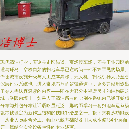
在现代清洁行业，无论是市区街道、商场停车场，还是工业园区
巷道与环岛，穿梭自如的扫地车早已逆转为一种不算罕见的场景
而伴随城市设施升级与人工成本高涨，无人机、扫地机器人乃至
种深层作业系统也已进入常规布局的逻辑通道中，更多建设用途
现了令人需认真深读的内容——即在大部分中视野尺寸的结构建
外域与受限内墙上，如果人工清洁所占的比例在系统内已经开始
减分布与外包分布让话语略显泛泛，那转而学习一套扫地车运营
式就常被设定为新作业结构的技能补给层之一。接下来将从功能
计、从业人员组合分工、物业承载基础以及用人成本偏移4个层面
展开一篇结合实物设备特性的专业述写。