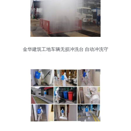
金华建筑工地车辆无损冲洗台 自动冲洗守
护绿色施工，渤创为您服务