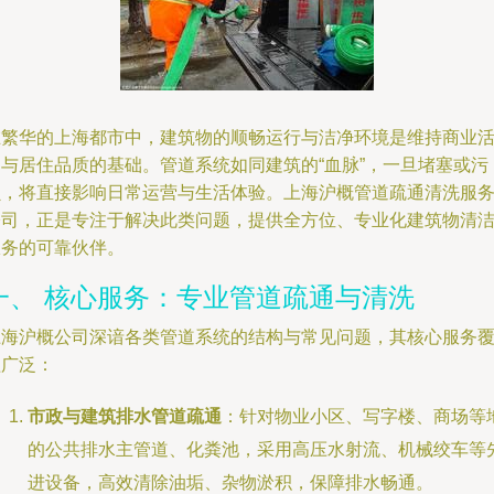
在繁华的上海都市中，建筑物的顺畅运行与洁净环境是维持商业
力与居住品质的基础。管道系统如同建筑的“血脉”，一旦堵塞或污
损，将直接影响日常运营与生活体验。上海沪概管道疏通清洗服
公司，正是专注于解决此类问题，提供全方位、专业化建筑物清
服务的可靠伙伴。
一、 核心服务：专业管道疏通与清洗
上海沪概公司深谙各类管道系统的结构与常见问题，其核心服务
盖广泛：
市政与建筑排水管道疏通
：针对物业小区、写字楼、商场等
的公共排水主管道、化粪池，采用高压水射流、机械绞车等
进设备，高效清除油垢、杂物淤积，保障排水畅通。